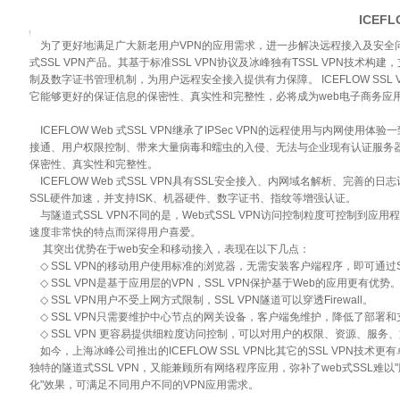
ICEFL
为了更好地满足广大新老用户VPN的应用需求，进一步解决远程接入及安全问题
式SSL VPN产品。其基于标准SSL VPN协议及冰峰独有TSSL VPN技
制及数字证书管理机制，为用户远程安全接入提供有力保障。 ICEFLOW SS
它能够更好的保证信息的保密性、真实性和完整性，必将成为web电子商务应
ICEFLOW Web 式SSL VPN继承了IPSec VPN的远程使用与内
接通、用户权限控制、带来大量病毒和蠕虫的入侵、无法与企业现有认证服务
保密性、真实性和完整性。
ICEFLOW Web 式SSL VPN具有SSL安全接入、内网域名解析、完
SSL硬件加速，并支持ISK、机器硬件、数字证书、指纹等增强认证。
与隧道式SSL VPN不同的是，Web式SSL VPN访问控制粒度可控制到
速度非常快的特点而深得用户喜爱。
其突出优势在于web安全和移动接入，表现在以下几点：
◇ SSL VPN的移动用户使用标准的浏览器，无需安装客户端程序，即可通过S
◇ SSL VPN是基于应用层的VPN，SSL VPN保护基于Web的应用更有优势
◇ SSL VPN用户不受上网方式限制，SSL VPN隧道可以穿透Firewall。
◇ SSL VPN只需要维护中心节点的网关设备，客户端免维护，降低了部署和
◇ SSL VPN 更容易提供细粒度访问控制，可以对用户的权限、资源、服务、
如今，上海冰峰公司推出的ICEFLOW SSL VPN比其它的SSL VPN技术更
独特的隧道式SSL VPN，又能兼顾所有网络程序应用，弥补了web式SSL难以"胜任
化"效果，可满足不同用户不同的VPN应用需求。