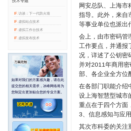
技术专题
网安总队、上海市
IF.
访谈：下一代防火墙
指导。此外，来自
IF.
虚拟站点技术
等事业单位也派出
IF.
虚拟工作台技术
会上，由市密码管
IF.
虚拟发布技术
工作要点，并通报
况，详述了公钥密
并对2011年商
部、各企业全方位
如果对我们的方案感兴趣，请在此
在各部门职能介绍
提交您的相关需求，冰峰网络将为
您制定出更加贴合您的专业方案。
设上海智慧型城市
重点在于四个方面
3、信息感知与应
其次市科委的关注