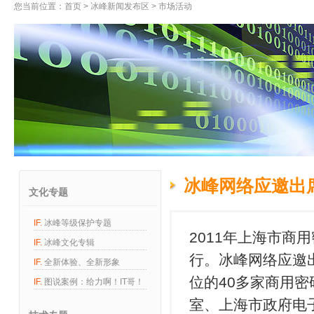
您当前位置：
首页
>
冰峰新闻发布区
> 市场活动
冰峰网络应邀出席
文化专题
IF.
冰峰等级保护专题
2011年上海市商
IF.
冰峰文化专辑
行。冰峰网络应邀
IF.
全新体验、全新形象
位的40多家商用
IF.
图说案例：给力啊！IT哥！
室、上海市政府电