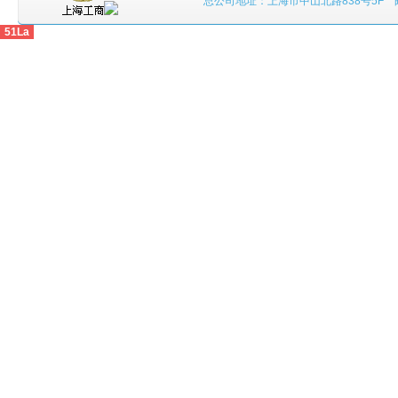
总公司地址：上海市中山北路838号5F 
51La