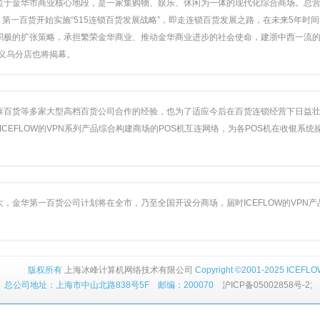
于金华市商业核心地段，是一家集购物、娱乐、休闲为一体的现代化综合商场。总营业
月起，第一百货开始实施“515连锁百货发展战略”，即走连锁百货发展之路，在未来5年时
极的扩张策略，承担繁荣金华商业、推动金华商业进步的社会使命，建浙中西一流的连
，义乌分店也将揭幕。
泰百货等多家大型高档百货公司合作的经验，也为了适应今后在百货连锁经营下日益
用ICEFLOW的VPN系列产品综合构建商场的POS机互连网络，为各POS机在收银
，金华第一百货公司计划将在全市，乃至全国开设分商场，届时ICEFLOW的VPN
版权所有
上海冰峰计算机网络技术有限公司
Copyright ©2001-2025 ICEFLOW 
总公司地址：上海市中山北路838号5F 邮编：200070
沪ICP备05002858号-2